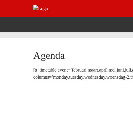
Agenda
[tt_timetable event=’februari,maart,april,mei,juni,j
columns=’monday,tuesday,wednesday,woensdag-2,thu