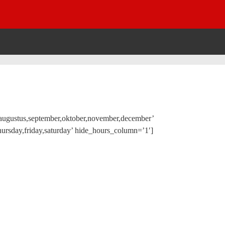
uli,augustus,september,oktober,november,december’
rsday,friday,saturday’ hide_hours_column=’1′]