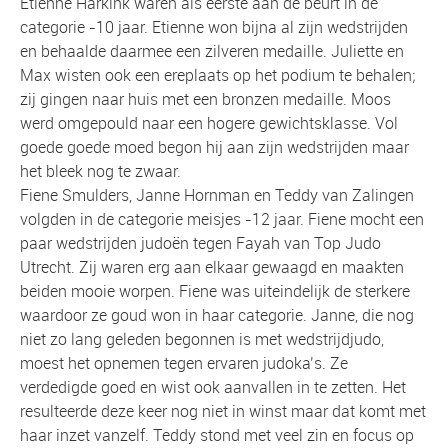
Etienne Harkink waren als eerste aan de beurt in de
categorie -10 jaar. Etienne won bijna al zijn wedstrijden
en behaalde daarmee een zilveren medaille. Juliette en
Max wisten ook een ereplaats op het podium te behalen;
zij gingen naar huis met een bronzen medaille. Moos
werd omgepould naar een hogere gewichtsklasse. Vol
goede goede moed begon hij aan zijn wedstrijden maar
het bleek nog te zwaar.
Fiene Smulders, Janne Hornman en Teddy van Zalingen
volgden in de categorie meisjes -12 jaar. Fiene mocht een
paar wedstrijden judoën tegen Fayah van Top Judo
Utrecht. Zij waren erg aan elkaar gewaagd en maakten
beiden mooie worpen. Fiene was uiteindelijk de sterkere
waardoor ze goud won in haar categorie. Janne, die nog
niet zo lang geleden begonnen is met wedstrijdjudo,
moest het opnemen tegen ervaren judoka’s. Ze
verdedigde goed en wist ook aanvallen in te zetten. Het
resulteerde deze keer nog niet in winst maar dat komt met
haar inzet vanzelf. Teddy stond met veel zin en focus op