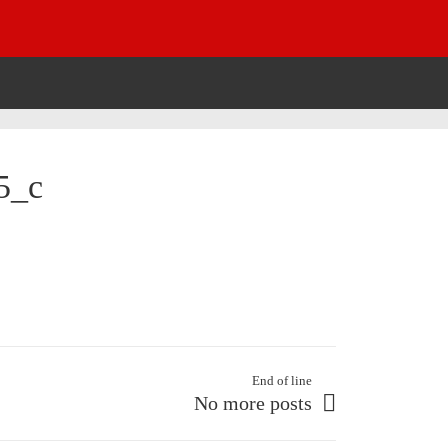
5_c
End of line
No more posts