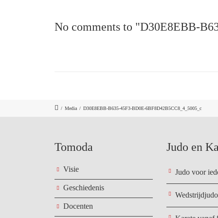
No comments to "D30E8EBB-B6
/
Media
/
D30E8EBB-B635-45F3-BD0E-6BF8D42B5CC8_4_5005_c
Tomoda
Judo en Ka
Visie
Judo voor ied
Geschiedenis
Wedstrijdjudo
Docenten