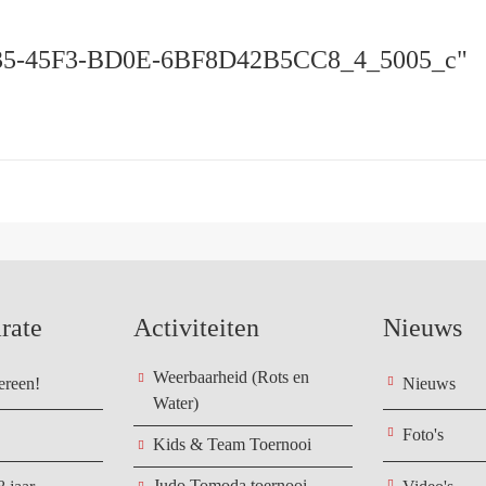
35-45F3-BD0E-6BF8D42B5CC8_4_5005_c"
rate
Activiteiten
Nieuws
Weerbaarheid (Rots en
ereen!
Nieuws
Water)
Foto's
Kids & Team Toernooi
Judo Tomoda toernooi