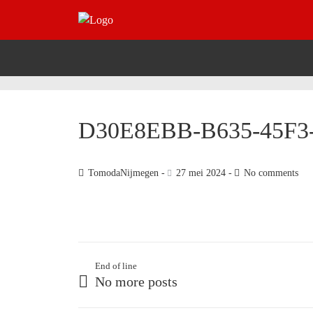
D30E8EBB-B635-45F3
TomodaNijmegen
27 mei 2024
No comments
End of line
No more posts