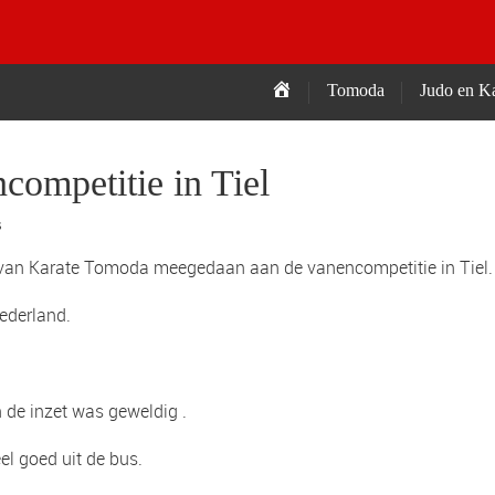
Tomoda
Tomoda
Judo en Ka
competitie in Tiel
s
 van Karate Tomoda meegedaan aan de vanencompetitie in Tiel.
Nederland.
 de inzet was geweldig .
l goed uit de bus.