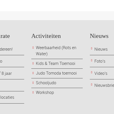
rate
Activiteiten
Nieuws
Weerbaarheid (Rots en
dereen!
Nieuws
Water)
do
Foto's
Kids & Team Toernooi
Judo Tomoda toernooi
 8 jaar
Video's
Schooljudo
Nieuwsbri
Workshop
 locaties