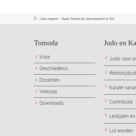
/
Geen categorie
/
Karate Tomoda bij vanencompetitie in Tiel
Tomoda
Judo en Ka
Visie
Judo voor ie
Geschiedenis
Wedstrijdju
Docenten
Karate vanaf
Verkoop
Contributie
Downloads
Lestijden en
Lid worden