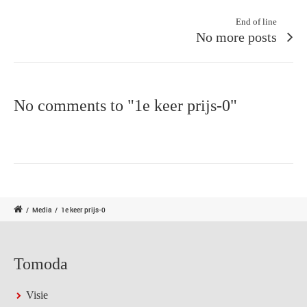
End of line
No more posts
No comments to "1e keer prijs-0"
/
Media
/
1e keer prijs-0
Tomoda
Visie