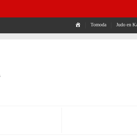
Tomoda
Tomoda
Judo en Ka
s