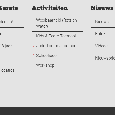
Karate
Activiteiten
Nieuws
Weerbaarheid (Rots en
dereen!
Nieuws
Water)
do
Foto's
Kids & Team Toernooi
Judo Tomoda toernooi
 8 jaar
Video's
Schooljudo
Nieuwsbri
Workshop
 locaties