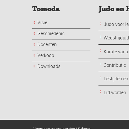
Tomoda
Judo en 
Visie
Judo voor ie
Geschiedenis
Wedstrijdju
Docenten
Karate vanaf
Verkoop
Contributie
Downloads
Lestijden en
Lid worden
Algemene Voorwaarden
I
Privacy