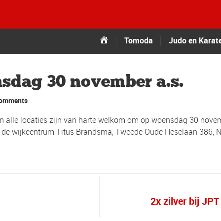
Tomoda
Tomoda
Judo en Karat
nsdag 30 november a.s.
comments
van alle locaties zijn van harte welkom om op woensdag 30 novem
n de wijkcentrum Titus Brandsma, Tweede Oude Heselaan 386, N
.
2x zilver bij JP