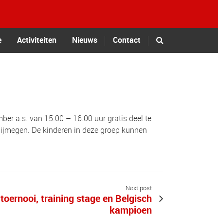
e
Activiteiten
Nieuws
Contact
ber a.s. van 15.00 – 16.00 uur gratis deel te
ijmegen. De kinderen in deze groep kunnen
Next post
T toernooi, training stage en Belgisch
kampioen