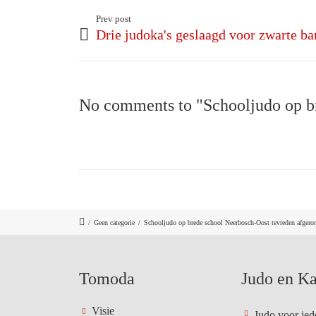
Prev post
Drie judoka's geslaagd voor zwarte b
No comments to "Schooljudo op b
/
Geen categorie
/
Schooljudo op brede school Neerbosch-Oost tevreden afgero
Tomoda
Judo en Ka
Visie
Judo voor ied