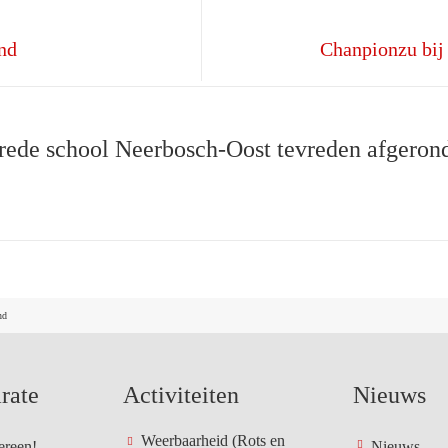
and
Chanpionzu bi
rede school Neerbosch-Oost tevreden afgeron
nd
rate
Activiteiten
Nieuws
Weerbaarheid (Rots en
ereen!
Nieuws