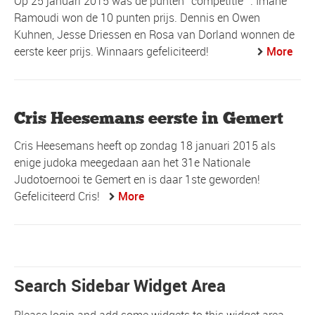
Op 25 januari 2015 was de punten
competitie
. Imane
Ramoudi won de 10 punten prijs. Dennis en Owen
Kuhnen, Jesse Driessen en Rosa van Dorland wonnen de
eerste keer prijs. Winnaars gefeliciteerd!
More
Cris Heesemans eerste in Gemert
Cris Heesemans heeft op zondag 18 januari 2015 als
enige judoka meegedaan aan het 31e Nationale
Judotoernooi te Gemert en is daar 1ste geworden!
Gefeliciteerd Cris!
More
Search Sidebar Widget Area
Please login and add some widgets to this widget area.