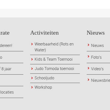
rate
Activiteiten
Nieuws
Weerbaarheid (Rots en
dereen!
Nieuws
Water)
do
Foto's
Kids & Team Toernooi
Judo Tomoda toernooi
 8 jaar
Video's
Schooljudo
Nieuwsbri
Workshop
 locaties