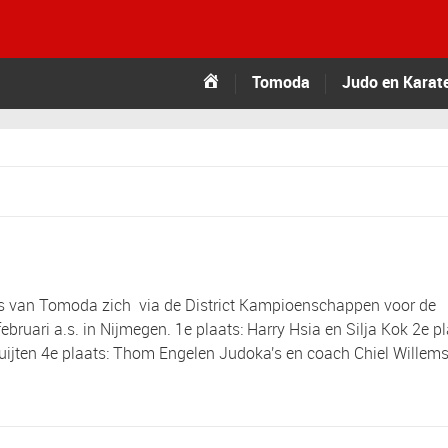
Tomoda
Tomoda
Judo en Karat
's van Tomoda zich via de District Kampioenschappen voor de
uari a.s. in Nijmegen. 1e plaats: Harry Hsia en Silja Kok 2e pl
uijten 4e plaats: Thom Engelen Judoka's en coach Chiel Willem