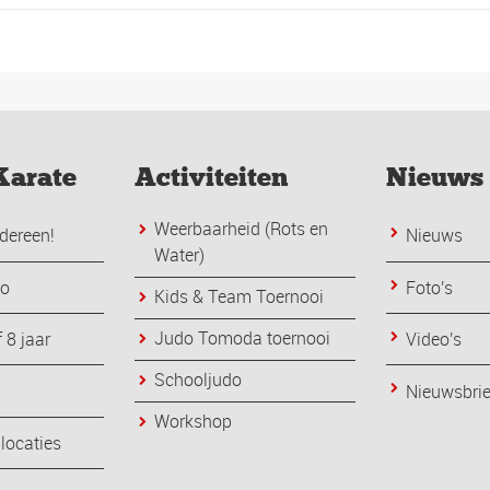
Karate
Activiteiten
Nieuws
Weerbaarheid (Rots en
dereen!
Nieuws
Water)
do
Foto's
Kids & Team Toernooi
Judo Tomoda toernooi
 8 jaar
Video's
Schooljudo
Nieuwsbri
Workshop
 locaties